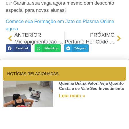
👉 Garanta sua vaga agora mesmo com desconto
especial para novas alunas!
Comece sua Formação em Jato de Plasma Online
agora
ANTERIOR
PRÓXIMO
Micropigmentação de Sobrancelha: 7 Coisas que Ninguém Te Conta
Perfume Her Code – Tudo Sobre a Fragrância Mais Desejada do Boticário
Facebook
WhatsApp
Telegram
NOTÍCIAS RELACIONADAS
Queima Diária Valor: Veja Quanto
Custa e se Vale Seu Investimento
Leia mais »